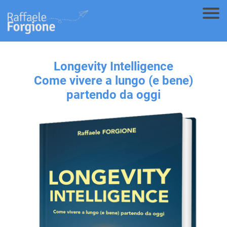
Longevity Intelligence
Come vivere a lungo (e bene)
partendo da oggi